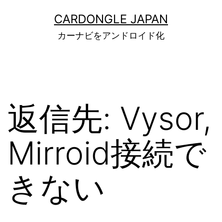
コ
ン
CARDONGLE JAPAN
テ
カーナビをアンドロイド化
ン
ツ
へ
ス
キ
ッ
返信先: Vysor,
プ
Mirroid接続で
きない