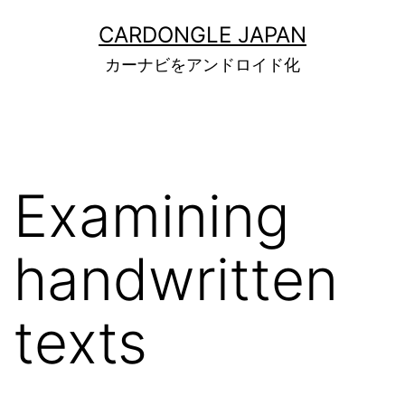
コ
CARDONGLE JAPAN
ン
カーナビをアンドロイド化
テ
ン
ツ
へ
Examining
ス
キ
handwritten
ッ
プ
texts