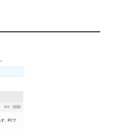
い
#998
返信
ず、PCで