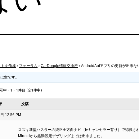
イトを作成
›
フォーラム
›
CarDongle情報交換所
›
AndroidAutアプリの更新が出来な
クは空です。
 - 1 - 1件目 (全1件中)
者
投稿
日 12:56 PM
スズキ新型ハスラーの純正全方向ナビ（tvキャンセラー有り）で認識され
ト
Mirroidから起動設定デザリングまでは出来ました。