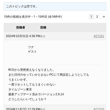
このトピックは空です。
15件の投稿を表示中 - 1 - 15件目 (全18件中)
1
2
→
投稿者
投稿
2024年10月31日 4:36 PM
#27161
返信
ツナ
ゲスト
昨日から突然使えなくなりました。
また日付のせっていかとおもいPCにて再設定しようとしても
うまくいかず。
一度リセットしてもうまくいかない
タイムゾーン東京
最新アップデート済みでバージョン2.6.14
どうしたらいいでしょうか？
2024年11月7日 12:29 PM
#27203
返信