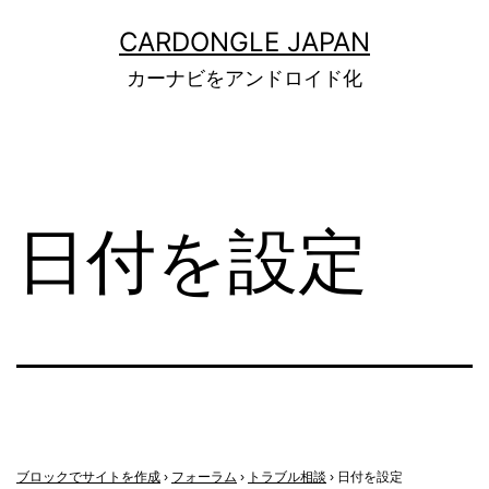
コ
CARDONGLE JAPAN
ン
カーナビをアンドロイド化
テ
ン
ツ
へ
日付を設定
ス
キ
ッ
プ
ブロックでサイトを作成
›
フォーラム
›
トラブル相談
›
日付を設定