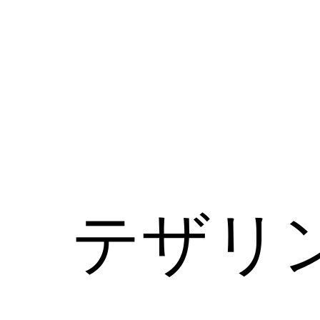
コ
ン
テ
ン
ツ
へ
ス
キ
ッ
テザリ
プ