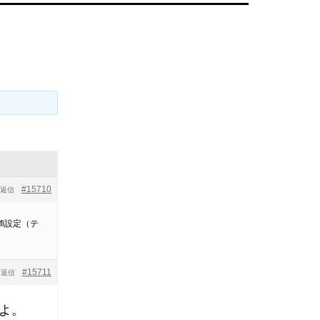
#15710
返信
i設定（テ
#15711
返信
すよ。