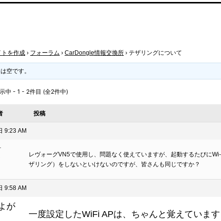
イトを作成
›
フォーラム
›
CarDongle情報交換所
›
テザリングについて
クは空です。
 - 1 - 2件目 (全2件中)
者
投稿
 9:23 AM
ォ
レヴォーグVN5で使用し、問題なく使えていますが、起動するたびにWi-f
ト
ザリング）をしないといけないのですが、皆さんも同じですか？
 9:58 AM
よが
一度設定したWiFi APは、ちゃんと覚えていま