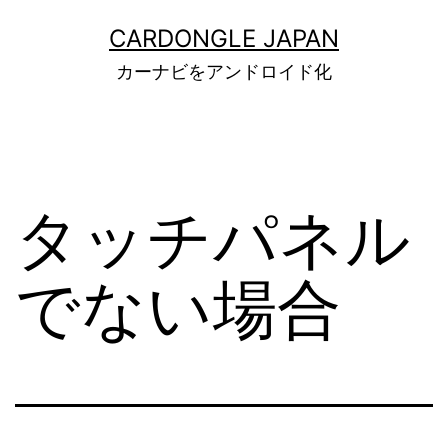
コ
CARDONGLE JAPAN
ン
カーナビをアンドロイド化
テ
ン
ツ
へ
タッチパネル
ス
キ
でない場合
ッ
プ