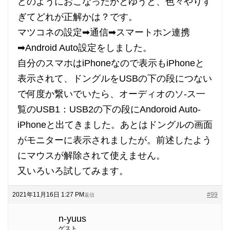
どのようにおこなったかとゆうと、色々やりす
ぎてどれが正解かは？です。
マツコネの設定➡通信➡スマートホン連携
➡Android Auto設定をしました。
自分のスマホはiPhoneなので表示もiPhoneと
表示されて、ドングルをUSBの下の段につない
で何度か繋いでいたら、オーディオのソ-ス一
覧のUSB1：USB2の下の段にAndoroid Auto-
iPhoneと出てきました。あとはドングルの画面
がモニターに表示されましたが。前述したよう
にマウスが解除されて使えません。
又いろいろ試してみます。
2021年11月16日 1:27 PM
#99
返信
n-yuus
ゲスト