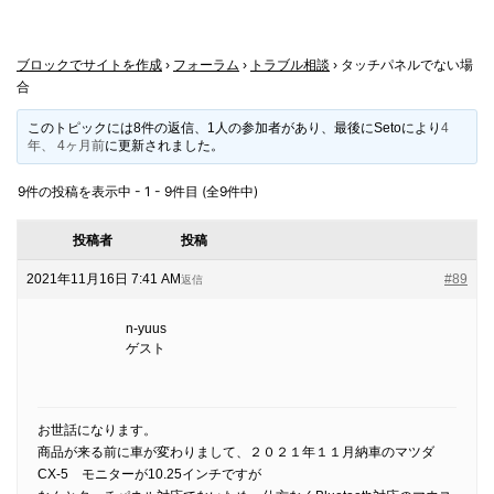
ブロックでサイトを作成
›
フォーラム
›
トラブル相談
›
タッチパネルでない場
合
このトピックには8件の返信、1人の参加者があり、最後に
Seto
により
4
年、 4ヶ月前
に更新されました。
9件の投稿を表示中 - 1 - 9件目 (全9件中)
投稿者
投稿
2021年11月16日 7:41 AM
#89
返信
n-yuus
ゲスト
お世話になります。
商品が来る前に車が変わりまして、２０２１年１１月納車のマツダ
CX-5 モニターが10.25インチですが