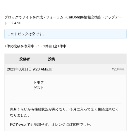
ブロックでサイトを作成
›
フォーラム
›
CarDongle情報交換所
›
アップデー
ト 2.4.90
このトピックは空です。
1件の投稿を表示中 - 1 - 1件目 (全1件中)
投稿者
投稿
2023年3月11日 9:20 AM
#23444
返信
トモフ
ゲスト
先月くらいから接続状況が悪くなり、今月に入って全く接続出来なく
なりました。
PCでvysorでも認識せず、オレンジ点灯状態でした。