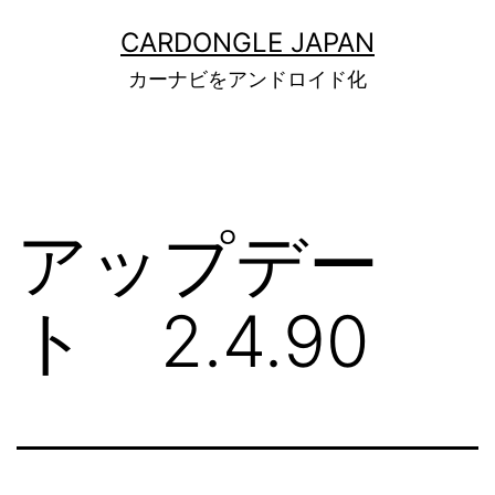
コ
CARDONGLE JAPAN
ン
カーナビをアンドロイド化
テ
ン
ツ
へ
アップデー
ス
キ
ト 2.4.90
ッ
プ