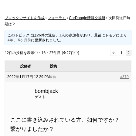
ブロックでサイトを作成
›
フォーラム
›
CarDongle情報交換所
›
次回発送日時
期は？
このトピックには26件の返信、1人の参加者があり、最後に
トモフ
により
4年、 6ヶ月前
に更新されました。
12件の投稿を表示中 - 16 - 27件目 (全27件中)
←
1
2
投稿者
投稿
2022年1月17日 12:29 PM
#379
返信
bombjack
ゲスト
ここに書き込みされている方、如何ですか？
繋がりましたか？