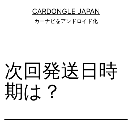
コ
CARDONGLE JAPAN
ン
カーナビをアンドロイド化
テ
ン
ツ
へ
次回発送日時
ス
キ
期は？
ッ
プ