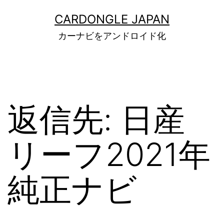
コ
ン
CARDONGLE JAPAN
テ
カーナビをアンドロイド化
ン
ツ
へ
ス
キ
ッ
返信先: 日産
プ
リーフ2021年
純正ナビ