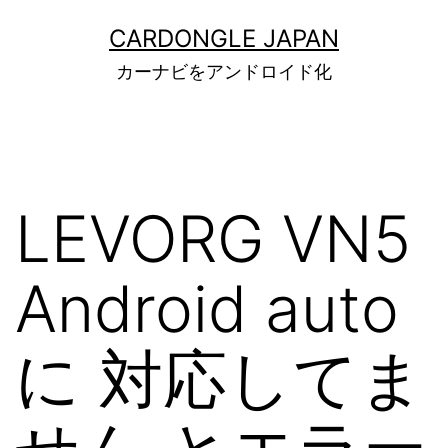
コ
CARDONGLE JAPAN
ン
カーナビをアンドロイド化
テ
ン
ツ
へ
LEVORG VN5
ス
キ
Android auto
ッ
プ
に 対応してま