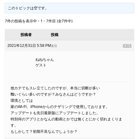
このトピックは空です。
7件の投稿を表示中 - 1 - 7件目 (全7件中)
投稿者
投稿
2021年12月31日 5:58 PM
#304
返信
ねねちゃん
ゲスト
他カテでもスレ立てしたのですが、本当に切断が多い
醜いぐらい多いのですが？みなさんはどうですか？
環境としては
家のWi-Fi、iPhoneからのテザリングで使用しております。
アップデートも先日最新版にアップデートしました。
特別何のアプリとかなんの動画とかでは無くとにかく切れまくりま
す。
もしかして？初期不良なんでしょうか？