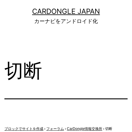
コ
CARDONGLE JAPAN
ン
カーナビをアンドロイド化
テ
ン
ツ
へ
切断
ス
キ
ッ
プ
ブロックでサイトを作成
›
フォーラム
›
CarDongle情報交換所
›
切断