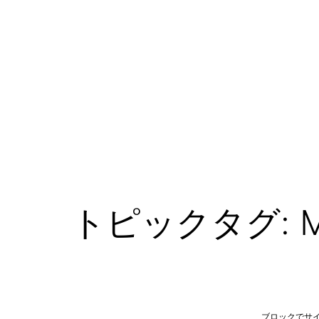
コ
ン
テ
ン
ツ
へ
ス
キ
ッ
トピックタグ: Mi
プ
ブロックでサ