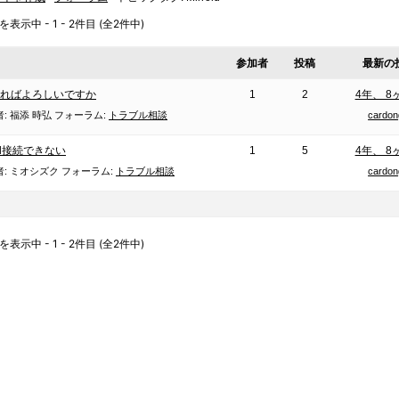
示中 - 1 - 2件目 (全2件中)
参加者
投稿
最新の
ればよろしいですか
1
2
4年、 8
者:
福添 時弘
フォーラム:
トラブル相談
cardon
rroid接続できない
1
5
4年、 8
者:
ミオシズク
フォーラム:
トラブル相談
cardon
示中 - 1 - 2件目 (全2件中)