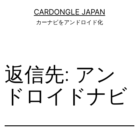
コ
ン
CARDONGLE JAPAN
テ
カーナビをアンドロイド化
ン
ツ
へ
ス
キ
ッ
返信先: アン
プ
ドロイドナビ