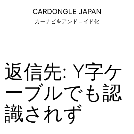
コ
ン
CARDONGLE JAPAN
テ
カーナビをアンドロイド化
ン
ツ
へ
ス
キ
ッ
返信先: Y字ケ
プ
ーブルでも認
識されず