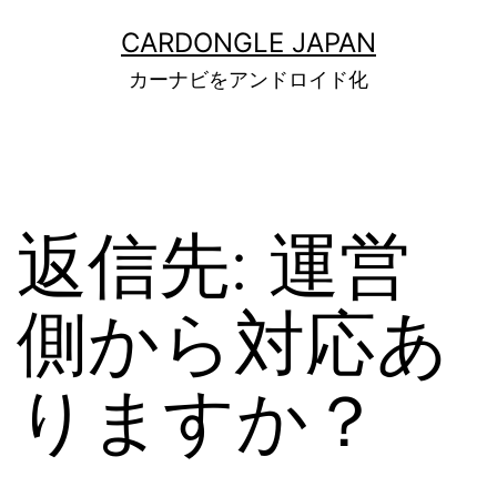
コ
ン
CARDONGLE JAPAN
テ
カーナビをアンドロイド化
ン
ツ
へ
ス
キ
ッ
返信先: 運営
プ
側から対応あ
りますか？