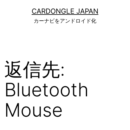
コ
ン
CARDONGLE JAPAN
テ
カーナビをアンドロイド化
ン
ツ
へ
ス
キ
ッ
返信先:
プ
Bluetooth
Mouse