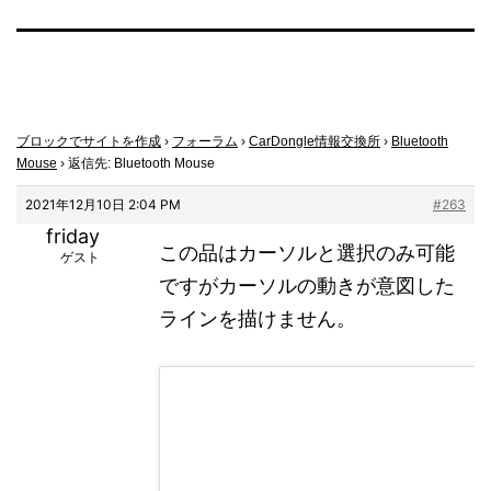
ブロックでサイトを作成
›
フォーラム
›
CarDongle情報交換所
›
Bluetooth
Mouse
›
返信先: Bluetooth Mouse
2021年12月10日 2:04 PM
#263
friday
この品はカーソルと選択のみ可能
ゲスト
ですがカーソルの動きが意図した
ラインを描けません。