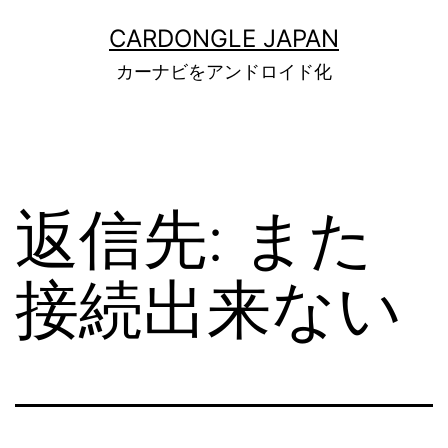
コ
ン
CARDONGLE JAPAN
テ
カーナビをアンドロイド化
ン
ツ
へ
ス
キ
ッ
返信先: また
プ
接続出来ない