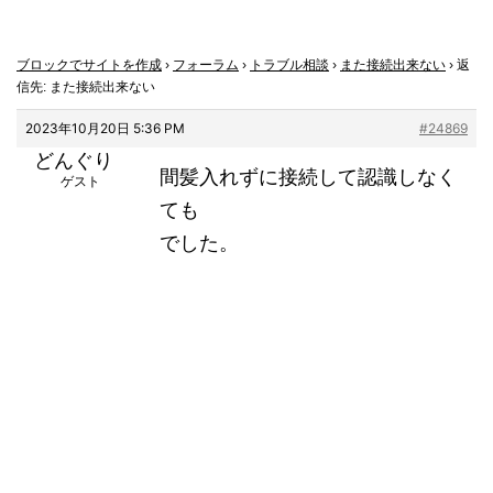
ブロックでサイトを作成
›
フォーラム
›
トラブル相談
›
また接続出来ない
›
返
信先: また接続出来ない
2023年10月20日 5:36 PM
#24869
どんぐり
間髪入れずに接続して認識しなく
ゲスト
ても
でした。