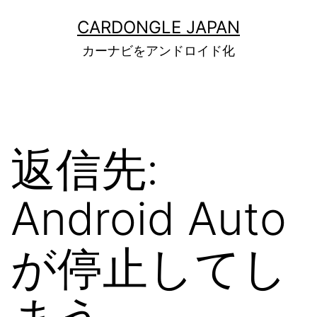
コ
ン
CARDONGLE JAPAN
テ
カーナビをアンドロイド化
ン
ツ
へ
ス
キ
ッ
返信先:
プ
Android Auto
が停止してし