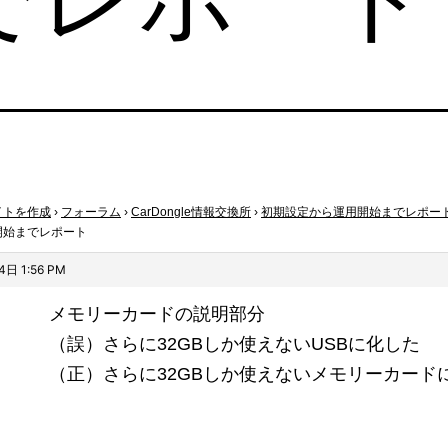
イトを作成
›
フォーラム
›
CarDongle情報交換所
›
初期設定から運用開始までレポー
開始までレポート
4日 1:56 PM
メモリーカードの説明部分
（誤）さらに32GBしか使えないUSBに化した
（正）さらに32GBしか使えないメモリーカード