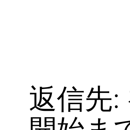
コ
ン
テ
ン
ツ
へ
ス
キ
ッ
プ
返信先:
開始ま