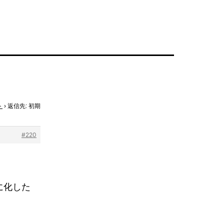
ト
›
返信先: 初期
#220
に化した