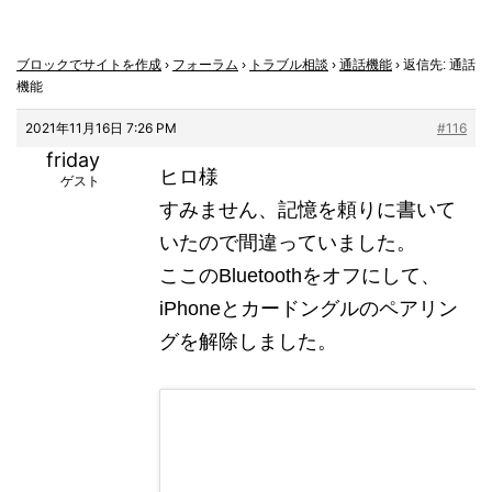
ブロックでサイトを作成
›
フォーラム
›
トラブル相談
›
通話機能
›
返信先: 通話
機能
2021年11月16日 7:26 PM
#116
friday
ヒロ様
ゲスト
すみません、記憶を頼りに書いて
いたので間違っていました。
ここのBluetoothをオフにして、
iPhoneとカードングルのペアリン
グを解除しました。