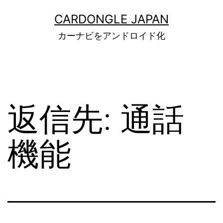
コ
ン
CARDONGLE JAPAN
テ
カーナビをアンドロイド化
ン
ツ
へ
ス
キ
ッ
返信先: 通話
プ
機能